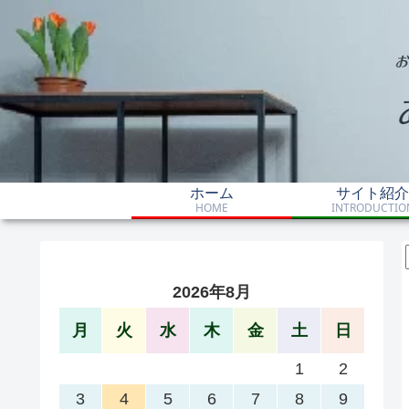
ホーム
サイト紹介
HOME
INTRODUCTIO
2026年8月
月
火
水
木
金
土
日
1
2
3
4
5
6
7
8
9