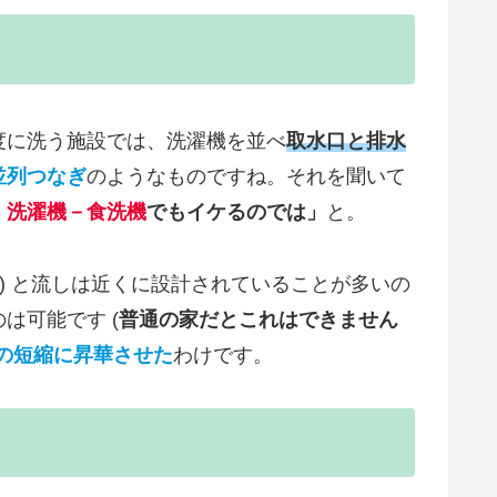
度に洗う施設では、洗濯機を並べ
取水口と排水
並列つなぎ
のようなものですね。それを聞いて
、
洗濯機－食洗機
でもイケるのでは」
と。
) と流しは近くに設計されていることが多いの
は可能です (
普通の家だとこれはできません
の短縮に昇華させた
わけです。