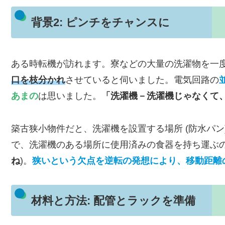
背景2: ピンチをチャンスに
ある時転機が訪れます。寮などの大量の洗濯物を一
口を枝分かれ
させていると伺いました。電気回路の
あまの
は思いました。
「洗濯機－洗濯機じゃなくて
築古狭小物件だと、洗濯機を設置する場所 (防水パン
で、洗濯機のある場所に使用済みの食器を持ち運ぶの
ね
)。
狭いという欠点を逆転の発想により、移動距離
材料と方法: 配管とラックを準備