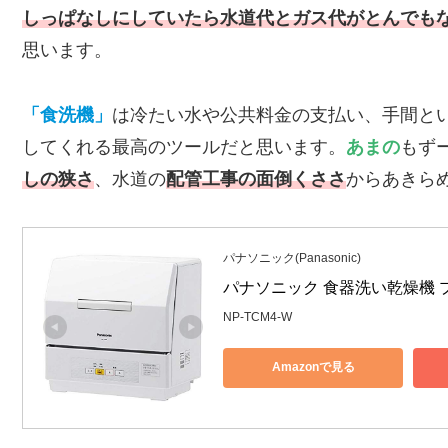
しっぱなしにしていたら水道代とガス代がとんでも
思います。
「食洗機」
は冷たい水や公共料金の支払い、手間と
してくれる最高のツールだと思います。
あまの
もず
しの狭さ
、水道の
配管工事の面倒くささ
からあきら
パナソニック(Panasonic)
パナソニック 食器洗い乾燥機 プチ
NP-TCM4-W
Amazonで見る