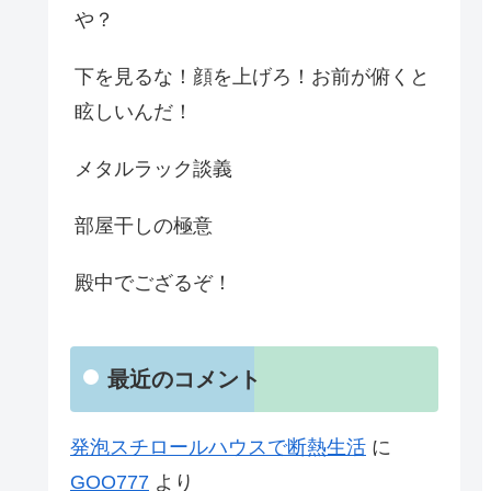
や？
下を見るな！顔を上げろ！お前が俯くと
眩しいんだ！
メタルラック談義
部屋干しの極意
殿中でござるぞ！
最近のコメント
発泡スチロールハウスで断熱生活
に
GOO777
より