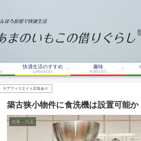
快適生活のすすめ
趣味
N
LIFEHACKS
PURSUITS
※アフィリエイト広告あり
築古狭小物件に食洗機は設置可能か
炊事・洗濯