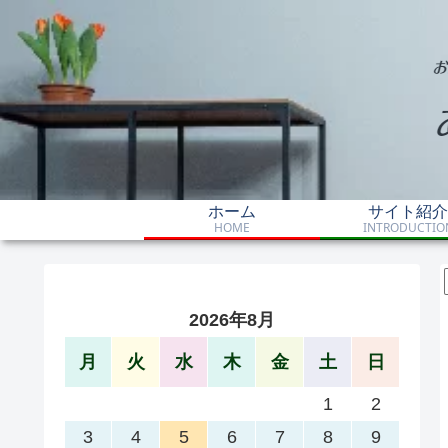
ホーム
サイト紹介
HOME
INTRODUCTIO
2026年8月
月
火
水
木
金
土
日
1
2
3
4
5
6
7
8
9