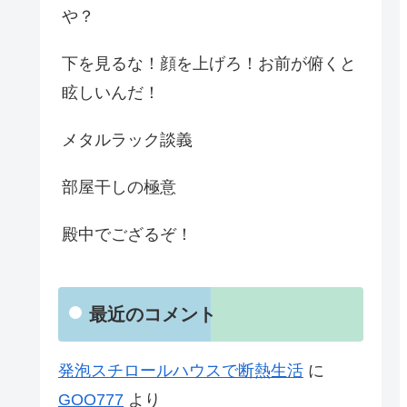
や？
下を見るな！顔を上げろ！お前が俯くと
眩しいんだ！
メタルラック談義
部屋干しの極意
殿中でござるぞ！
最近のコメント
発泡スチロールハウスで断熱生活
に
GOO777
より