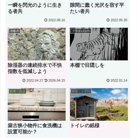
一瞬を閃光のように生き
隙間に蠢く光沢を宿す平
る者共
たい者共
2022.08.16
2022.05.30
冷暖房
プライバシー
除湿器の連続排水で不快
本棚で目隠しを
指数を低減しよう
2022.04.27
2026.04.15
2022.01.14
炊事・洗濯
浴室・トイレ
築古狭小物件に食洗機は
トイレの紙様
設置可能か？