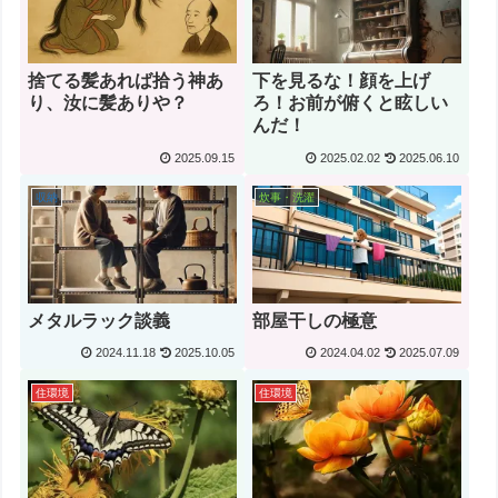
捨てる髪あれば拾う神あ
下を見るな！顔を上げ
り、汝に髪ありや？
ろ！お前が俯くと眩しい
んだ！
2025.09.15
2025.02.02
2025.06.10
収納
炊事・洗濯
メタルラック談義
部屋干しの極意
2024.11.18
2025.10.05
2024.04.02
2025.07.09
住環境
住環境