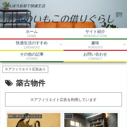
ホーム
サイト紹介
HOME
INTRODUCTION
快適生活のすすめ
趣味
LIFEHACKS
PURSUITS
その他の記事
お問い合わせ
OTHERS
CONTACT
※アフィリエイト広告あり
築古物件
※アフィリエイト広告を利用しています
PC・デジタルガジェット
収納